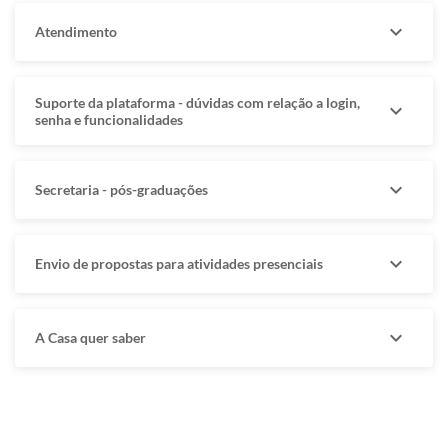
expand_more
Atendimento
Suporte da plataforma - dúvidas com relação a login,
expand_more
senha e funcionalidades
expand_more
Secretaria - pós-graduações
expand_more
Envio de propostas para atividades presenciais
expand_more
A Casa quer saber