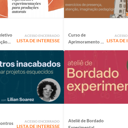
eletivo
Curso de
ACESSO ENCERRADO
ACESSO
LISTA DE INTERESSE
LISTA DE
ação
Aprimoramento -
Livro
o que pode uma
escola?
 e
tações
ções
MENSAL
Ateliê de Bordado
ACESSO ENCERRADO
contros
LISTA DE INTERESSE
Experimental