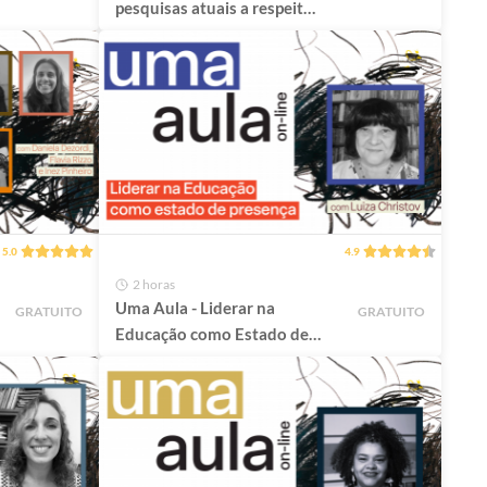
pesquisas atuais a respeito
da gestão escolar?
5.0
4.9
2 horas
Uma Aula - Liderar na
GRATUITO
GRATUITO
Educação como Estado de
Presença