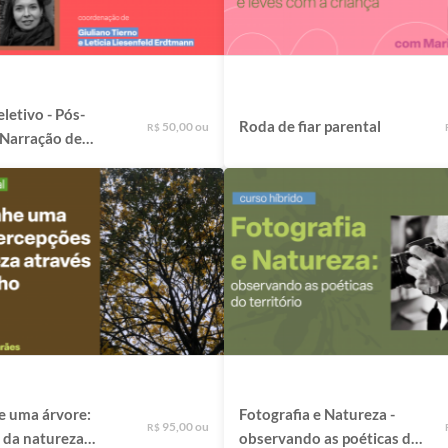
letivo - Pós-
Roda de fiar parental
50,00 ou
R$
repertórios e
es artísticas
 uma árvore:
Fotografia e Natureza -
95,00 ou
R$
 da natureza
observando as poéticas do