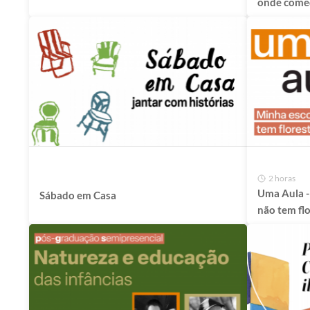
onde come
- com Carolina
Moreyra e Odilon
Moraes
2 horas
Uma Aula - Minha escol
Sábado em Casa
não tem flo