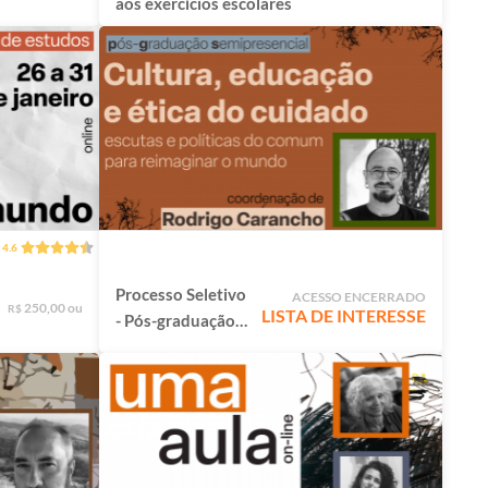
aos exercícios escolares
4.6
Processo Seletivo
ACESSO ENCERRADO
250,00 ou
R$
LISTA DE INTERESSE
- Pós-graduação
Cultura, Educação
e Ética do
Cuidado: Escutas
e políticas do
comum para
reimaginar o