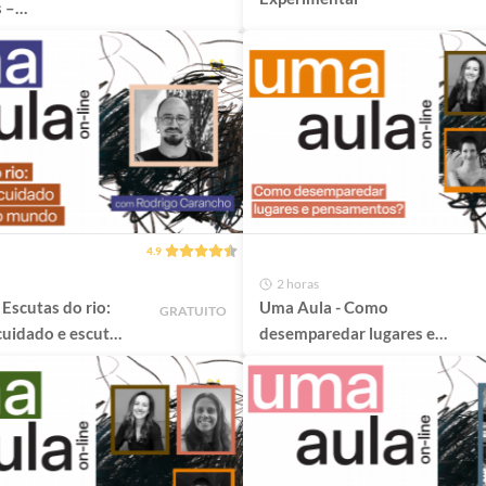
 –
a
ojetos
s
4.9
2 horas
Escutas do rio:
Uma Aula - Como
GRATUITO
cuidado e escuta
desemparedar lugares e
pensamentos?