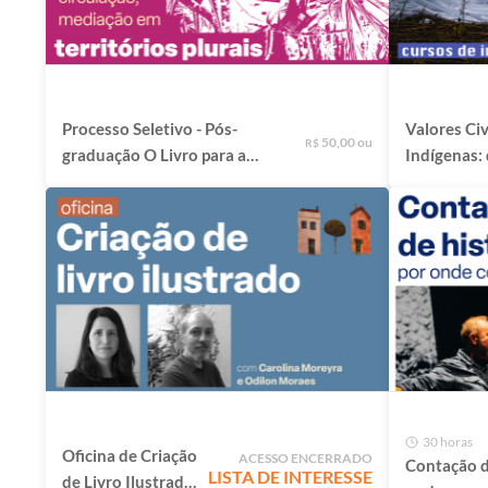
Processo Seletivo - Pós-
Valores Civ
50,00 ou
R$
graduação O Livro para a
Indígenas:
Infância: criação, mediação
partir da p
e circulação em territórios
Trindade
plurais
30 horas
Oficina de Criação
ACESSO ENCERRADO
Contação de
LISTA DE INTERESSE
de Livro Ilustrado