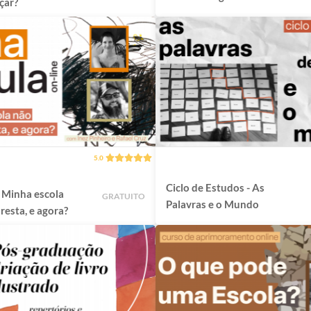
çar?
culturais do
desenvolvimento
humano
5.0
Ciclo de Estudos - As
a
GRATUITO
Palavras e o Mundo
resta, e agora?