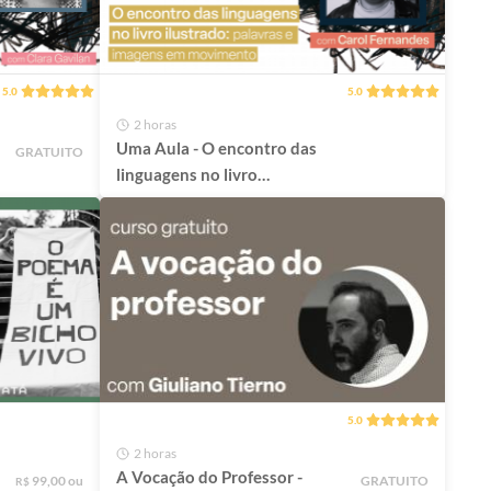
5.0
5.0
2 horas
Uma Aula - O encontro das
GRATUITO
linguagens no livro
ilustrado: palavras e
imagens em movimento
5.0
2 horas
A Vocação do Professor -
99,00 ou
GRATUITO
R$