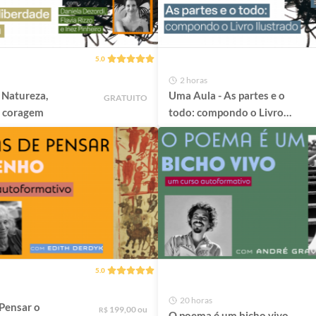
5.0
2 horas
 Natureza,
Uma Aula - As partes e o
GRATUITO
e coragem
todo: compondo o Livro
ilustrado
5.0
20 horas
Pensar o
199,00 ou
R$
O poema é um bicho vivo