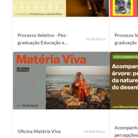
Processo Seletivo - Pós-
Processo Se
50,00 ou
R$
graduação Educação e
graduação Narração de
Relações Étnico-Raciais:
Histórias: 
investigações de
aproximaçõ
cosmopercepções
amefricanas
Acompanhe
Oficina Matéria Viva
600,00 ou
R$
percepções