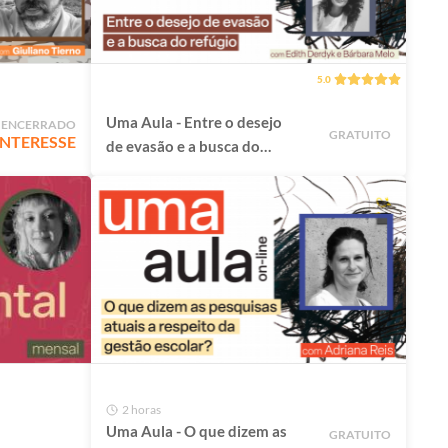
mundo
5.0
Uma Aula - Entre o desejo
 ENCERRADO
GRATUITO
 INTERESSE
de evasão e a busca do
refúgio
2 horas
Uma Aula - O que dizem as
GRATUITO