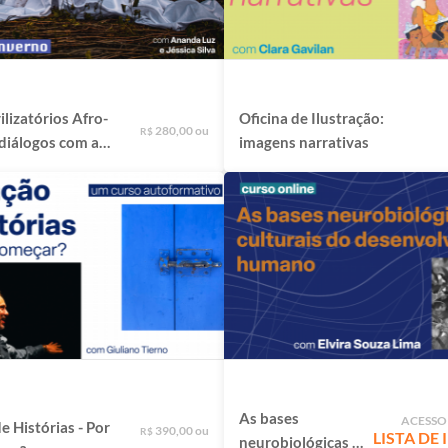
ilizatórios Afro-
Oficina de Ilustração:
280,00 ou
R$
 diálogos com a
imagens narrativas
rofessora Azoilda
As bases
ACESSO
 Histórias - Por
390,00 ou
R$
LISTA DE
neurobiológicas e