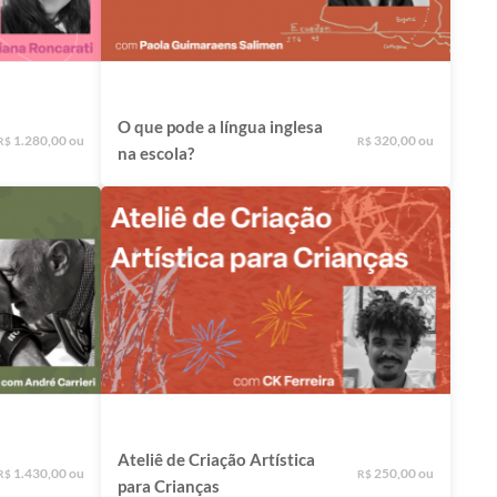
O que pode a língua inglesa
1.280,00 ou
320,00 ou
R$
R$
na escola?
Ateliê de Criação Artística
1.430,00 ou
250,00 ou
R$
R$
para Crianças