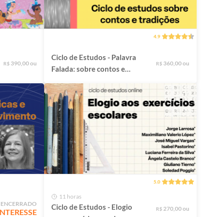
4.9
Ciclo de Estudos - Palavra
390,00 ou
360,00 ou
R$
R$
Falada: sobre contos e
tradições
5.0
11 horas
 ENCERRADO
Ciclo de Estudos - Elogio
270,00 ou
R$
 INTERESSE