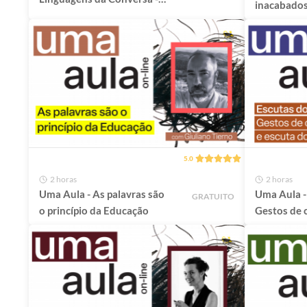
inacabados
2º semestre
Oficina par
retomar pr
esquecido
5.0
2 horas
2 horas
Uma Aula - As palavras são
Uma Aula - 
GRATUITO
o princípio da Educação
Gestos de 
do mundo