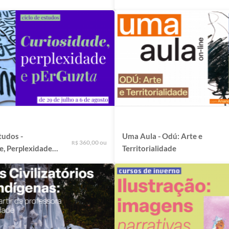
 desenho
território
tudos -
Uma Aula - Odú: Arte e
360,00 ou
R$
e, Perplexidade e
Territorialidade