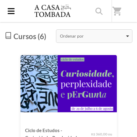
Início
/
Categorias
/
Ciclo de estudos online
shopping_cart
Cursos (6)
Ordenar por
Ciclo de Estudos -
360,00 ou
R$