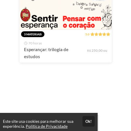
3 MATERIAIS
5.0
70 horas
Esperançar: trilogia de
250,00 ou
R$
estudos
Este site usa cookies para melhorar sua
Ok!
experiência.
Política de Privacidade