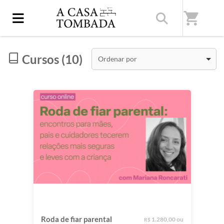
Início
/
Categorias
/
Cursos online
shopping_cart
Cursos (10)
Ordenar por
Roda de fiar parental
1.280,00 ou
R$