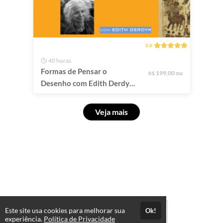
5.0
40 horas
Formas de Pensar o
199,00 ou
R$
Desenho com Edith Derdyk
2026
Veja mais
Este site usa cookies para melhorar sua
Ok!
experiência.
Política de Privacidade