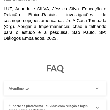
LUZ, Ananda e SILVA, Jéssica Silva. Educação e 
Relação Étnico-Raciais: investigações de 
cosmopercepções americanas. 
In:
 A Casa Tombada 
(Org). Abrigar a Impermanência: chão e telhando 
para o estudo e a pesquisa. São Paulo, SP: 
Diálogos Embalados, 2023.
FAQ
expand_more
Atendimento
Suporte da plataforma - dúvidas com relação a login,
expand_more
senha e funcionalidades