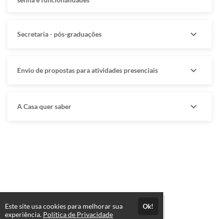
expand_more
Secretaria - pós-graduações
expand_more
Envio de propostas para atividades presenciais
expand_more
A Casa quer saber
Este site usa cookies para melhorar sua
Ok!
experiência.
Política de Privacidade