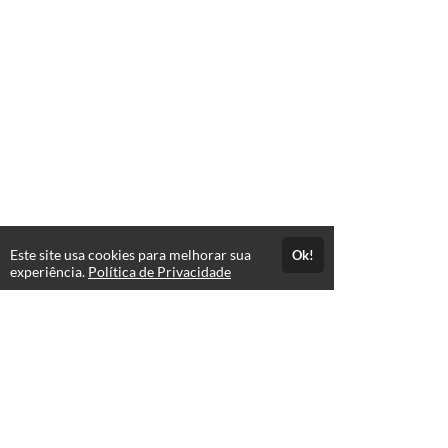
Este site usa cookies para melhorar sua
Ok!
experiência.
Política de Privacidade
FAQ
expand_more
Atendimento
Suporte da plataforma - dúvidas com relação a login,