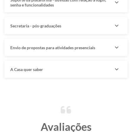
expand_more
senha e funcionalidades
expand_more
Secretaria - pós-graduações
expand_more
Envio de propostas para atividades presenciais
expand_more
A Casa quer saber
Avaliações