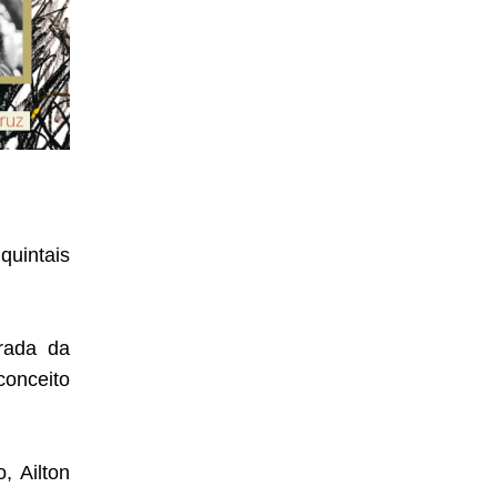
quintais
rada da
conceito
, Ailton