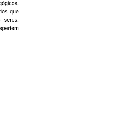
ógicos, 
dos que 
 seres, 
spertem 