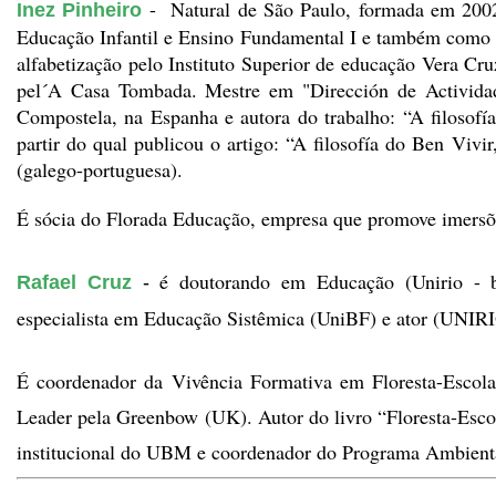
-  Natural de São Paulo, formada em 200
Inez Pinheiro
Educação Infantil e Ensino Fundamental I e também como o
alfabetização pelo Instituto Superior de educação Vera Cruz
pel´A Casa Tombada. Mestre em "Dirección de Actividade
Compostela, na Espanha e autora do trabalho: “A filosof
partir do qual publicou o artigo: “A filosofía do Ben Vivi
(galego-portuguesa).
É sócia do Florada Educação, empresa que promove imersõe
é doutorando em Educação (Unirio - 
Rafael Cruz
 - 
especialista em Educação Sistêmica (UniBF) e ator (UNIRIO
É coordenador da Vivência Formativa em Floresta-Escol
Leader pela Greenbow (UK). Autor do livro “Floresta-Esco
institucional do UBM e coordenador do Programa Ambienta