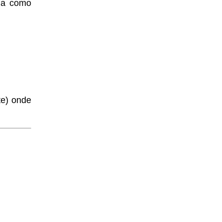
ola como
te) onde