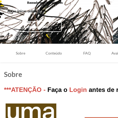
Baseado em 18 avaliações
Aulas únicas online
Compartilhar
Sobre
Conteúdo
FAQ
Ava
Sobre
***ATENÇÃO -
Faça o
Login
antes de r