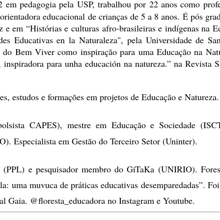
2 em pedagogia pela USP, trabalhou por 22 anos como profe
rientadora educacional de crianças de 5 a 8 anos. É pós gra
 e em “Histórias e culturas afro-brasileiras e indígenas na E
s Educativas en la Naturaleza", pela Universidade de Sant
ía do Bem Viver como inspiração para uma Educação na Natu
r, inspiradora para unha educación na natureza.” na Revista S
s, estudos e formações em projetos de Educação e Natureza.
bolsista CAPES), mestre em Educação e Sociedade (ISCT
). Especialista em Gestão do Terceiro Setor (Uninter).
a (PPL) e pesquisador membro do GiTaKa (UNIRIO). Forest
la: uma muvuca de práticas educativas desemparedadas”. Foi 
l Gaia. @floresta_educadora no Instagram e Youtube.