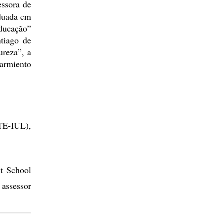
ssora de 
duada em 
ducação” 
iago de 
reza”, a 
armiento 
E-IUL), 
 School 
assessor 