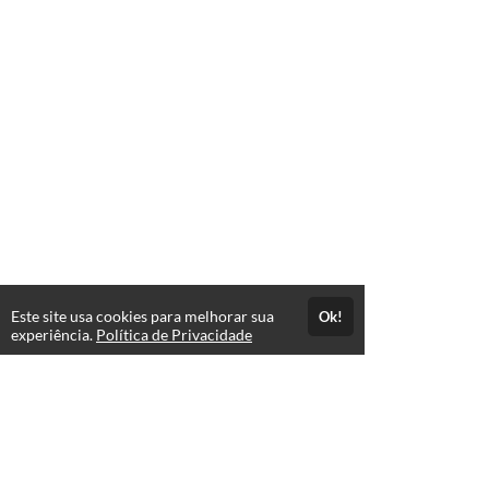
Este site usa cookies para melhorar sua
Ok!
experiência.
Política de Privacidade
FAQ
expand_more
Atendimento