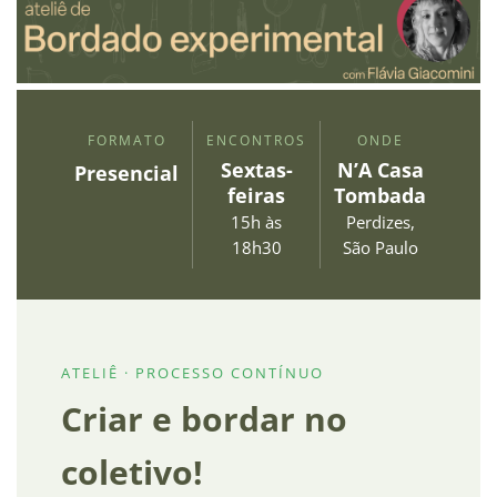
FORMATO
ENCONTROS
ONDE
Sextas-
N’A Casa
Presencial
feiras
Tombada
15h às
Perdizes,
18h30
São Paulo
ATELIÊ · PROCESSO CONTÍNUO
Criar e bordar no
coletivo!