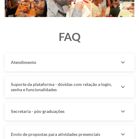
FAQ
expand_more
Atendimento
Suporte da plataforma - dúvidas com relação a login,
expand_more
senha e funcionalidades
expand_more
Secretaria - pós-graduações
expand_more
Envio de propostas para atividades presenciais