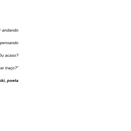
r andando
 pensando
Ou acaso?
r traço?”
ki, poeta