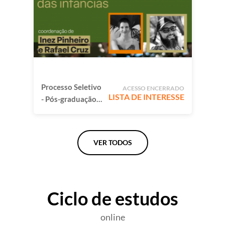
comum para
reimaginar o
mundo
Processo Seletivo
ACESSO ENCERRADO
LISTA DE INTERESSE
- Pós-graduação
Natureza e
Educação das
Infâncias
VER TODOS
Ciclo de estudos
online