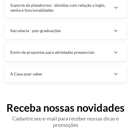
Suporte da plataforma - dúvidas com relação a login,
expand_more
senha e funcionalidades
expand_more
Secretaria - pós-graduações
expand_more
Envio de propostas para atividades presenciais
expand_more
A Casa quer saber
Receba nossas novidades
Cadastre seu e-mail para receber nossas dicas e
promoções