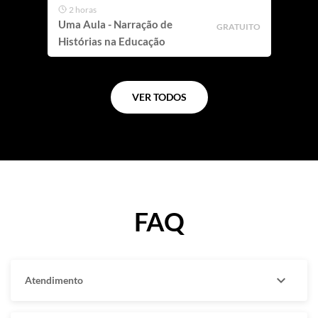
2 horas
Uma Aula - Narração de
GRATUITO
Histórias na Educação
VER TODOS
FAQ
expand_more
Atendimento