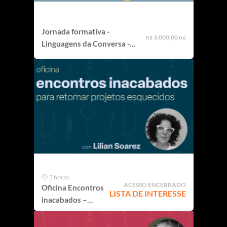
Jornada formativa -
3.000,00 ou
R$
Linguagens da Conversa -
2º semestre
3 horas
ACESSO ENCERRADO
Oficina Encontros
LISTA DE INTERESSE
inacabados –
Oficina para
retomar projetos