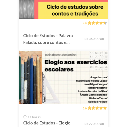
4.9
Ciclo de Estudos - Palavra
360,00 ou
R$
Falada: sobre contos e
tradições
5.0
11 horas
Ciclo de Estudos - Elogio
270,00 ou
R$