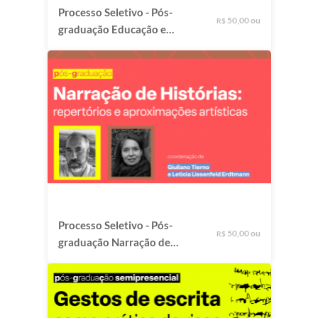
Processo Seletivo - Pós-
50,00 ou
R$
graduação Educação e
Relações Étnico-Raciais:
investigações de
cosmopercepções
amefricanas
Processo Seletivo - Pós-
50,00 ou
R$
graduação Narração de
Histórias: repertórios e
aproximações artísticas