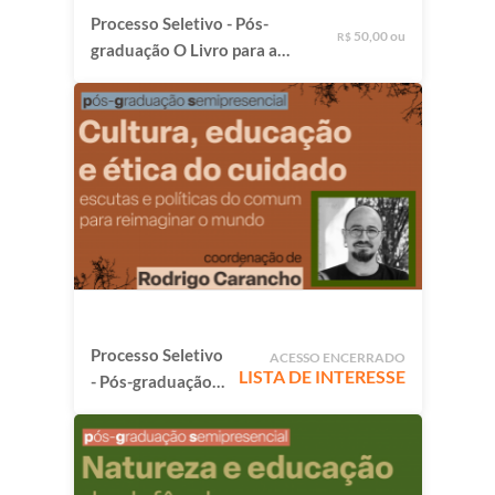
Processo Seletivo - Pós-
50,00 ou
R$
graduação O Livro para a
Infância: criação, mediação
e circulação em territórios
plurais
Processo Seletivo
ACESSO ENCERRADO
LISTA DE INTERESSE
- Pós-graduação
Cultura, Educação
e Ética do
Cuidado: Escutas
e políticas do