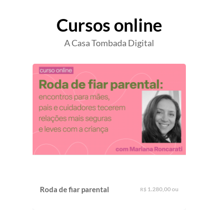
Cursos online
A Casa Tombada Digital
O qu
Roda de fiar parental
1.280,00 ou
R$
na e