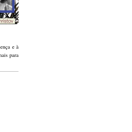
sença e à
nais para