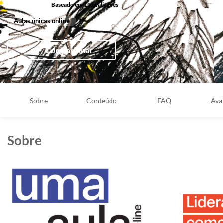
Baseado em 15 avaliações
Aulas únicas online
Compartilhar
Sobre
Conteúdo
FAQ
Ava
Sobre