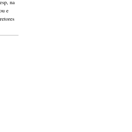
sp, na 
u e 
etores 