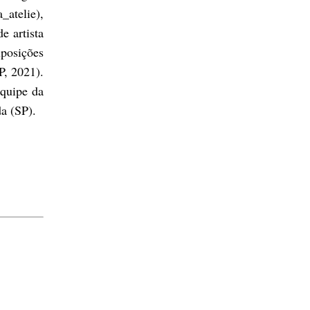
_atelie),
e artista
xposições
P, 2021).
equipe da
a (SP).