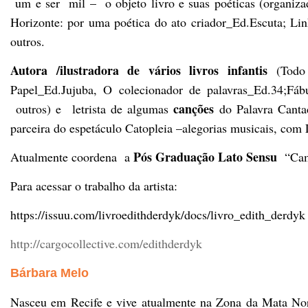
um e ser mil – o objeto livro e suas poéticas (organiz
Horizonte: por uma poética do ato criador_Ed.Escuta; L
outros.
Autora /ilustradora de vários
livros infantis
(Todo 
Papel_Ed.Jujuba, O colecionador de palavras_Ed.34;F
canções
outros) e letrista de algumas
do Palavra Cantad
parceira do espetáculo Catopleia –alegorias musicais, com
Pós Graduação Lato Sensu
Atualmente coordena a
“Cami
Para acessar o trabalho da artista:
https://issuu.com/livroedithderdyk/docs/livro_edith_derdyk
http://cargocollective.com/edithderdyk
Bárbara Melo
N
asceu em Recife e vive atualmente na Zona da Mata Norte