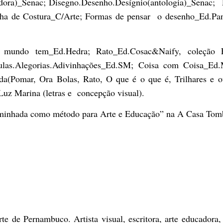
adora)_Senac; Disegno.Desenho.Desígnio(antologia)_Senac; 
inha de Costura_C/Arte; Formas de pensar o desenho_Ed.Pan
mundo tem_Ed.Hedra; Rato_Ed.Cosac&Naify, coleção F
ábulas.Alegorias.Adivinhações_Ed.SM; Coisa com Coisa_E
a(Pomar, Ora Bolas, Rato, O que é o que é, Trilhares e o
 Luz Marina (letras e concepção visual).
nhada como método para Arte e Educação” na A Casa To
 de Pernambuco. Artista visual, escritora, arte educadora,