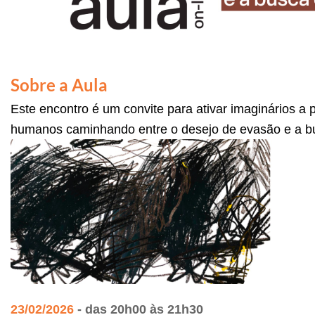
Sobre a Aula
Este encontro é um convite para ativar imaginários a
humanos caminhando entre o desejo de evasão e a bu
23
/02/2026
- das 20h00 às 21h30