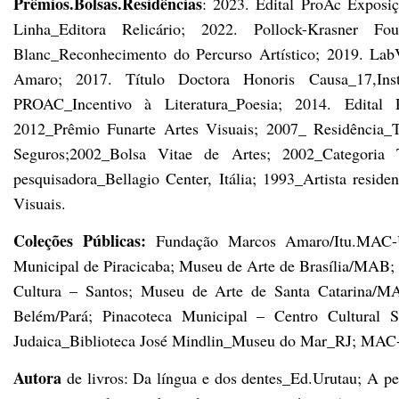
Prêmios.Bolsas.Residências
: 2023. Edital ProAc Expos
Linha_Editora Relicário; 2022. Pollock-Krasner F
Blanc_Reconhecimento do Percurso Artístico; 2019. Lab
Amaro; 2017. Título Doctora Honoris Causa_17,Inst
PROAC_Incentivo à Literatura_Poesia; 2014. Edital
2012_Prêmio Funarte Artes Visuais; 2007_ Residência_
Seguros;2002_Bolsa Vitae de Artes; 2002_Categoria 
pesquisadora_Bellagio Center, Itália; 1993_Artista res
Visuais.
Coleções Públicas:
Fundação Marcos Amaro/Itu.MAC-
Municipal de Piracicaba; Museu de Arte de Brasília/MAB
Cultura – Santos; Museu de Arte de Santa Catarina/
Belém/Pará; Pinacoteca Municipal – Centro Cultural 
Judaica_Biblioteca José Mindlin_Museu do Mar_RJ; MAC-
Autora
de livros: Da língua e dos dentes_Ed.Urutau; A p