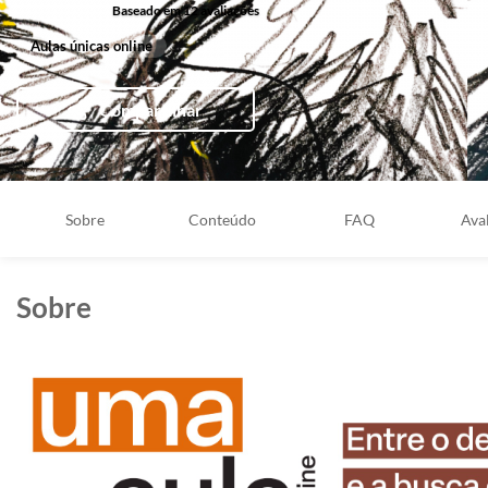
Baseado em 12 avaliações
Aulas únicas online
Compartilhar
Sobre
Conteúdo
FAQ
Ava
Sobre