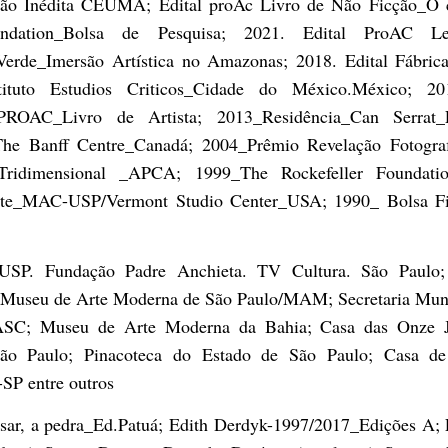
ição Inédita CEUMA; Edital proAc Livro de Não Ficção_O 
oundation_Bolsa de Pesquisa; 2021. Edital ProAC L
Verde_Imersão Artística no Amazonas; 2018. Edital Fábric
ituto Estudios Criticos_Cidade do México.México; 201
 PROAC_Livro de Artista; 2013_Residência_Can Serrat_
The Banff Centre_Canadá; 2004_Prêmio Revelação Fotograf
Tridimensional _APCA; 1999_The Rockefeller Foundation
idente_MAC-USP/Vermont Studio Center_USA; 1990_ Bolsa Fi
USP. Fundação Padre Anchieta. TV Cultura. São Paulo
; Museu de Arte Moderna de São Paulo/MAM; Secretaria Muni
MASC; Museu de Arte Moderna da Bahia; Casa das Onze J
São Paulo; Pinacoteca do Estado de São Paulo; Casa de
SP entre outros
esar, a pedra_Ed.Patuá; Edith Derdyk-1997/2017_Edições A; 