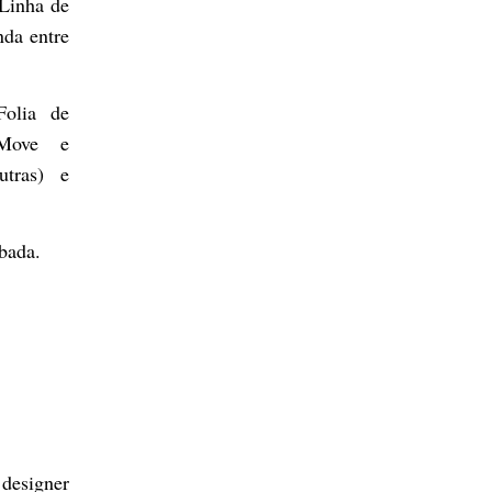
Linha de
da entre
olia de
d.Move e
utras) e
mbada.
 designer