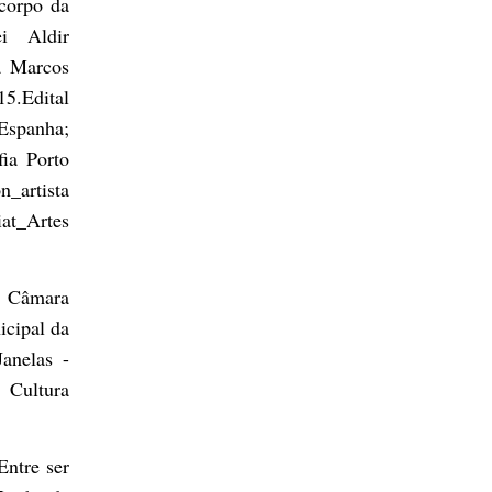
corpo da
ei Aldir
a Marcos
5.Edital
Espanha;
ia Porto
_artista
at_Artes
; Câmara
cipal da
anelas -
 Cultura
Entre ser