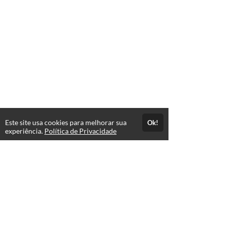
Este site usa cookies para melhorar sua
Ok!
experiência.
Política de Privacidade
FAQ
expand_more
Atendimento
Suporte da plataforma - dúvidas com relação a login,
expand_more
senha e funcionalidades