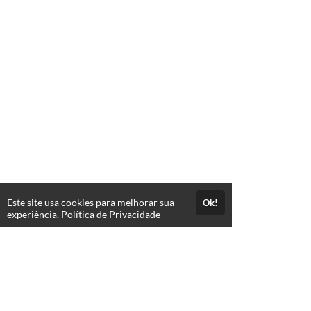
Este site usa cookies para melhorar sua
Ok!
experiência.
Política de Privacidade
FAQ
expand_more
Atendimento