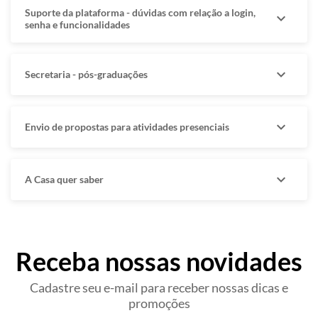
Suporte da plataforma - dúvidas com relação a login,
expand_more
senha e funcionalidades
expand_more
Secretaria - pós-graduações
expand_more
Envio de propostas para atividades presenciais
expand_more
A Casa quer saber
Receba nossas novidades
Cadastre seu e-mail para receber nossas dicas e
promoções