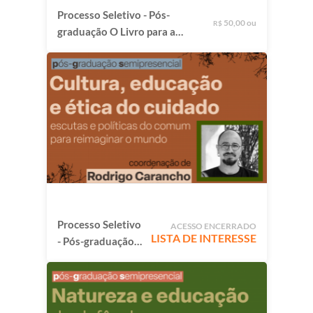
Processo Seletivo - Pós-
50,00 ou
R$
graduação O Livro para a
Infância: criação, mediação
e circulação em territórios
plurais
Processo Seletivo
ACESSO ENCERRADO
LISTA DE INTERESSE
- Pós-graduação
Cultura, Educação
e Ética do
Cuidado: Escutas
e políticas do