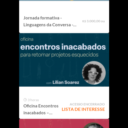
Jornada formativa -
3.000,00 ou
R$
Linguagens da Conversa -
2º semestre
3 horas
ACESSO ENCERRADO
Oficina Encontros
LISTA DE INTERESSE
inacabados –
Oficina para
retomar projetos