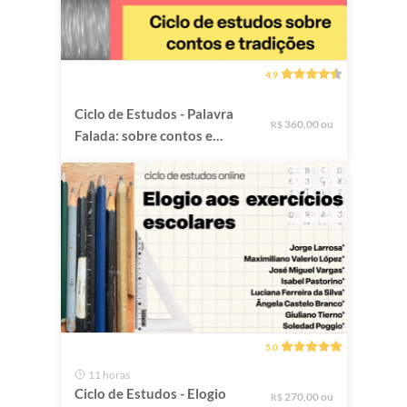
4.9
Ciclo de Estudos - Palavra
360,00 ou
R$
Falada: sobre contos e
tradições
5.0
11 horas
Ciclo de Estudos - Elogio
270,00 ou
R$