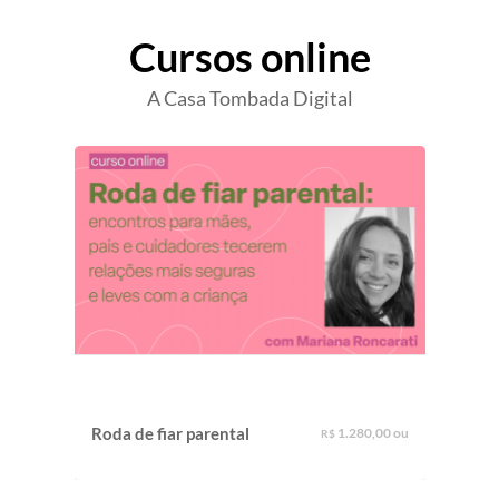
Cursos online
A Casa Tombada Digital
O qu
Roda de fiar parental
1.280,00 ou
R$
na e