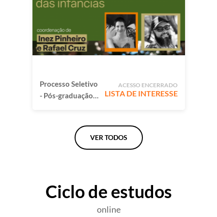
comum para
reimaginar o
mundo
Processo Seletivo
ACESSO ENCERRADO
LISTA DE INTERESSE
- Pós-graduação
Natureza e
Educação das
Infâncias
VER TODOS
Ciclo de estudos
online