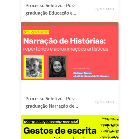
Processo Seletivo - Pós-
50,00 ou
R$
graduação Educação e
Relações Étnico-Raciais:
investigações de
cosmopercepções
amefricanas
Processo Seletivo - Pós-
50,00 ou
R$
graduação Narração de
Histórias: repertórios e
aproximações artísticas