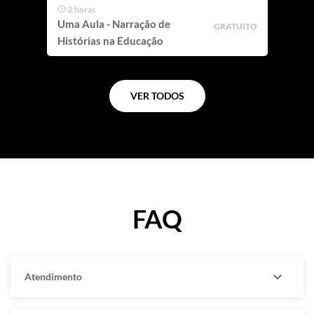
2 horas
Uma Aula - Narração de
GRATUITO
Histórias na Educação
VER TODOS
FAQ
expand_more
Atendimento