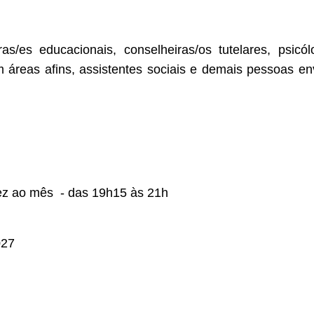
s/es educacionais, conselheiras/os tutelares, psicól
áreas afins, assistentes sociais e demais pessoas en
 vez ao mês  - das 19h15 às 21h
027