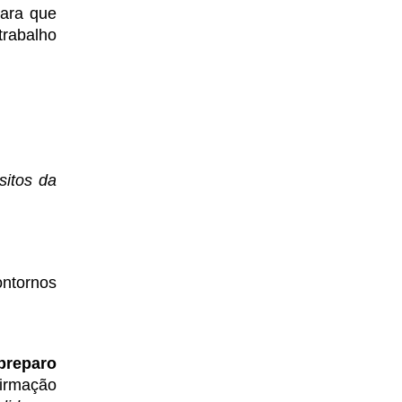
ara que 
rabalho 
itos da 
 
ntornos 
preparo 
irmação 