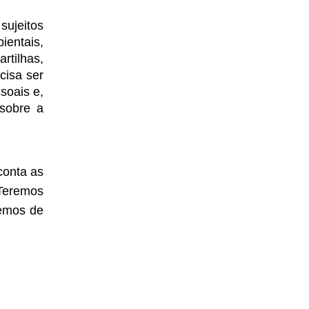
ujeitos 
entais, 
tilhas, 
isa ser 
oais e, 
sobre a 
onta as 
Teremos 
emos de 