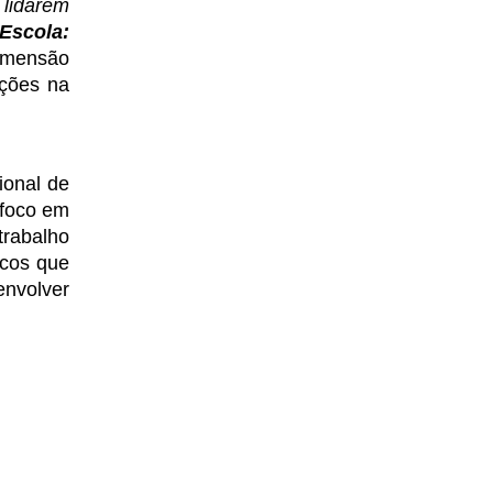
lidarem 
scola: 
mensão 
ções na 
onal de 
foco em 
abalho 
cos que 
volver 