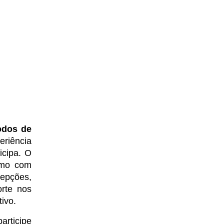
dos de 
riência 
cipa. O 
mo com 
epções, 
rte nos 
ivo.
rticipe 