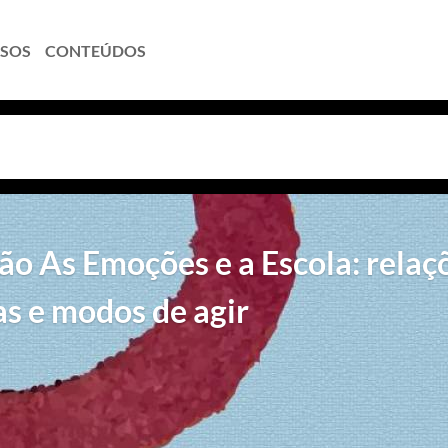
SOS
CONTEÚDOS
ão As Emoções e a Escola: relaç
as e modos de agir